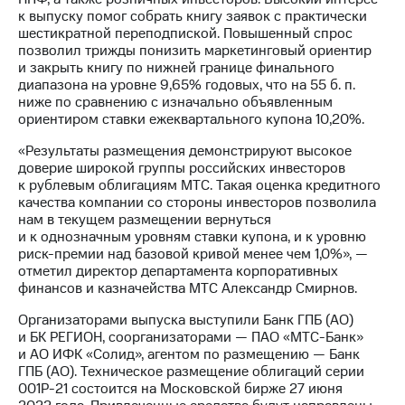
Раскрытие
к выпуску помог собрать книгу заявок с практически
информации
шестикратной переподпиской. Повышенный спрос
Информация
позволил трижды понизить маркетинговый ориентир
акционерам
и закрыть книгу по нижней границе финального
Документы
диапазона на уровне 9,65% годовых, что на 55 б. п.
ПАО
ниже по сравнению с изначально объявленным
"МТС"
ориентиром ставки ежеквартального купона 10,20%.
Собрания
акционеров
«Результаты размещения демонстрируют высокое
Личный
доверие широкой группы российских инвесторов
кабинет
к рублевым облигациям МТС. Такая оценка кредитного
акционера
качества компании со стороны инвесторов позволила
Акционерный
нам в текущем размещении вернуться
капитал
и к однозначным уровням ставки купона, и к уровню
Контроль
риск-премии над базовой кривой менее чем 1,0%», —
и
отметил директор департамента корпоративных
аудит
финансов и казначейства МТС Александр Смирнов.
Рынок
акций
Организаторами выпуска выступили Банк ГПБ (АО)
и БК РЕГИОН, соорганизаторами — ПАО «МТС-Банк»
Описание
и АО ИФК «Солид», агентом по размещению — Банк
Программа
ГПБ (АО). Техническое размещение облигаций серии
приобретения
001Р-21 состоится на Московской бирже 27 июня
Порядок