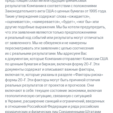
предстоящих событий или будущих финансовых
результатов Компании в соответствии с положениями
Законодательного акта США о ценных бумагах от 1995 года.
Такие утверждения содержат слова «ожидается»,
«оценивается», «намеревается», «будет», «мог бы» или
другие подобные выражения. Мы бы хотели предупредить,
что эти заявления являются только предположениями
и реальный ход событий или результаты могут отличаться
от заявленного. Мы не обязуемся и не намерены
пересматривать эти заявления с целью соотнесения
их с реальными результатами. Мы адресуем Вас
к документам, которые Компания отправляет Комиссии США
по ценным бумагам и биржам, включая форму 20-F. Эти
документы содержат и описывают важные факторы,
включая те, которые указаны в разделе «Факторы риска»
формы 20-F. Эти факторы могут быть причиной отличия
реальных результатов от проектов и прогнозов. Они
включают в себя: текущее состояние экономики, включая
геополитическую ситуацию, связанную с ситуацией
в Украине; расширение санкций и ограничений, введенных
в отношении Российской Федерации и ряда российских
юридических и физических лиц Соединенными Штатами