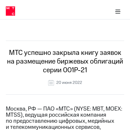
О
сторам и акционерам
Комплаенс и деловая этика
Устойчивое развитие
Медиа-центр
О МТС
О МТС
На главную
компании
О
компании
Стратегия
Стратегия
Все Новости
Карьера
в МТС
Карьера
в МТС
Пресс-
МТС успешно закрыла книгу заявок
релизы
История
на размещение биржевых облигаций
компании
МТС
серии 001Р-21
о технологиях
Руководство
региона
20 июня 2022
Правовая
информация
Контакты
Москва, РФ — ПАО «МТС» (NYSE: MBT, MOEX:
MTSS), ведущая российская компания
Медиа-центр
по предоставлению цифровых, медийных
Пресс-
и телекоммуникационных сервисов,
релизы