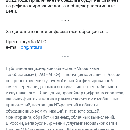
2022 года. Привлеченные средства будут направлены
выкупа
на рефинансирование долга и общекорпоративные
акций
цели.
Дивиденды
Рынок
* * *
облигаций
За дополнительной информацией обращайтесь:
Описание
Пресс-служба МТС
Еврооблигации-2023
e-mail:
pr@mts.ru
Уведомление
о
* * *
погашении
именных
Публичное акционерное общество «Мобильные
облигаций
ТелеСистемы» (ПАО «МТС») — ведущая компания в России
Другое
по предоставлению услуг мобильной и фиксированной
Регистратор
связи, передачи данных и доступа в интернет, кабельного
Реквизиты
и спутникового ТВ-вещания; провайдер цифровых сервисов,
Контакты
включая финтех и медиа в рамках экосистем и мобильных
йчивое развитие
приложений; поставщик ИТ-решений в области
и деловая этика
объединенных коммуникаций, интернета вещей,
На главную
мониторинга, обработки данных, облачных вычислений.
В России, Беларуси и Армении услугами мобильной связи
Группы МТС пользуются около 88 миллионов абонентов.