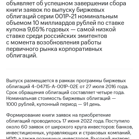
объявляет об успешном завершении сбора
книги заявок по выпуску биржевых
МТС
облигаций серии 001Р-21 номинальным
о технологиях
объемом 10 миллиардов рублей по ставке
Достижения
купона 9,65% годовых — самой низкой
ставке среди российских эмитентов
Интервью
с момента возобновления работы
первичного рынка корпоративных
Финансовая
облигаций.
отчетность
Контакты
Выпуск размещается в рамках программы биржевых
Новости
облигаций 4-04715-A-001P-02E от 27 июля 2016 года.
в
Срок обращения облигаций составляет четыре года.
регионе
Номинальная стоимость биржевых облигаций —
1000 рублей, купонный период — 91 день.
м и акционерам
Корпоративное
Формирование книги заявок на приобретение
управление
облигаций проводилось 17 июня 2022 года. Поступило
около 60 заявок от широкого круга инвесторов: банков,
Корпоративный
инвестиционных, управляющих и страховых компаний,
секретарь
НПФ, а также розничных инвесторов. Высокий интерес