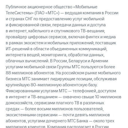
выкупа
Публичное акционерное общество «Мобильные
акций
ТелеСистемы» (ПАО «МТС») — ведущая компания в России
Дивиденды
и странах СНГ по предоставлению услуг мобильной
Рынок
облигаций
и фиксированной связи, передачи данных и доступа
в интернет, кабельного и спутникового ТВ-вещания;
Описание
провайдер цифровых сервисов, включая финтех и медиа
Еврооблигации-2023
в рамках экосистем и мобильных приложений; поставщик
Уведомление
ИТ-решений в области объединенных коммуникаций,
о
интернета вещей, мониторинга, обработки данных,
погашении
облачных вычислений. В России, Беларуси и Армении
именных
услугами мобильной связи Группы МТС пользуются более
облигаций
88 миллионов абонентов. На российском рынке мобильного
Другое
бизнеса МТС занимает лидирующие позиции, обслуживая
Регистратор
крупнейшую 80-миллионную абонентскую базу.
Реквизиты
Фиксированными услугами МТС — телефонией, доступом
Контакты
в интернет и ТВ-вещанием — охвачено свыше 10 миллионов
йчивое развитие
домохозяйств, сервисами платного ТВ в различных
и деловая этика
средах — более восьми миллионов пользователей,
На главную
экосистемными сервисами — почти девять миллионов
абонентов, услугами дочернего МТС Банка — около трех
миллионов клиентов. Компания располагает в России