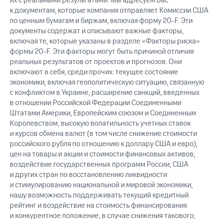
их с реальными результатами. Мы адресуем Вас
к документам, которые компания отправляет Комиссии США
по ценным бумагам и биржам, включая форму 20-F. Эти
документы содержат и описывают важные факторы,
включая те, которые указаны в разделе «Факторы риска»
формы 20-F. Эти факторы могут быть причиной отличия
реальных результатов от проектов и прогнозов. Они
включают в себя, среди прочих: текущее состояние
экономики, включая геополитическую ситуацию, связанную
с конфликтом в Украине, расширение санкций, введенных
в отношении Российской Федерации Соединенными
Штатами Америки, Европейским союзом и Соединенным
Королевством, высокую волатильность учетных ставок
и курсов обмена валют (в том числе снижение стоимости
российского рубля по отношению к доллару США и евро),
цен на товары и акции и стоимости финансовых активов;
воздействие государственных программ России, США
и других стран по восстановлению ликвидности
и стимулированию национальной и мировой экономики,
нашу возможность поддерживать текущий кредитный
рейтинг и воздействие на стоимость финансирования
и конкурентное положение, в случае снижения такового;