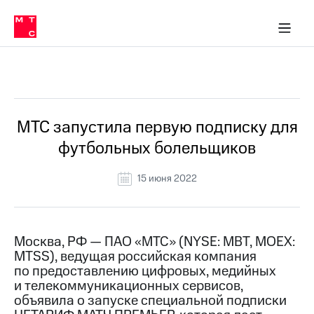
О
сторам и акционерам
Комплаенс и деловая этика
Устойчивое развитие
Медиа-центр
О МТС
О МТС
На главную
компании
О
компании
Стратегия
Стратегия
Все Новости
Карьера
в МТС
Карьера
в МТС
Пресс-
МТС запустила первую подписку для
релизы
История
футбольных болельщиков
компании
МТС
о технологиях
Руководство
15 июня 2022
региона
Правовая
информация
Москва, РФ — ПАО «МТС» (NYSE: MBT, MOEX:
MTSS), ведущая российская компания
Контакты
по предоставлению цифровых, медийных
и телекоммуникационных сервисов,
Медиа-центр
Пресс-
объявила о запуске специальной подписки
релизы