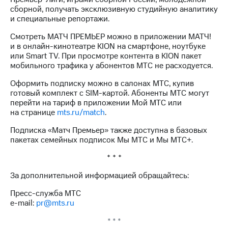
Раскрытие
сборной, получать эксклюзивную студийную аналитику
информации
и специальные репортажи.
Информация
акционерам
Смотреть МАТЧ ПРЕМЬЕР можно в приложении МАТЧ!
Документы
и в онлайн-кинотеатре KION на смартфоне, ноутбуке
ПАО
или Smart TV. При просмотре контента в KION пакет
"МТС"
мобильного трафика у абонентов МТС не расходуется.
Собрания
акционеров
Оформить подписку можно в салонах МТС, купив
Личный
готовый комплект с SIM-картой. Абоненты МТС могут
кабинет
перейти на тариф в приложении Мой МТС или
акционера
на странице
mts.ru/match
.
Акционерный
капитал
Подписка «Матч Премьер» также доступна в базовых
Контроль
пакетах семейных подписок Мы МТС и Мы МТС+.
и
аудит
* * *
Рынок
За дополнительной информацией обращайтесь:
акций
Пресс-служба МТС
Описание
e-mail:
pr@mts.ru
Программа
приобретения
* * *
Порядок