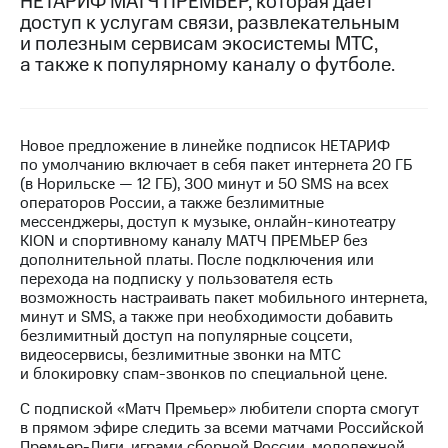
НЕТАРИФ МАТЧ ПРЕМЬЕР, которая дает
доступ к услугам связи, развлекательным
МТС
и полезным сервисам экосистемы МТС,
о технологиях
а также к популярному каналу о футболе.
Достижения
Интервью
Новое предложение в линейке подписок НЕТАРИФ
по умолчанию включает в себя пакет интернета 20 ГБ
Финансовая
(в Норильске — 12 ГБ), 300 минут и 50 SMS на всех
отчетность
операторов России, а также безлимитные
мессенджеры, доступ к музыке, онлайн-кинотеатру
Контакты
KION и спортивному каналу МАТЧ ПРЕМЬЕР без
дополнительной платы. После подключения или
Новости
перехода на подписку у пользователя есть
в
возможность настраивать пакет мобильного интернета,
регионе
минут и SMS, а также при необходимости добавить
безлимитный доступ на популярные соцсети,
м и акционерам
видеосервисы, безлимитные звонки на МТС
Корпоративное
и блокировку спам-звонков по специальной цене.
управление
С подпиской «Матч Премьер» любители спорта смогут
Корпоративный
в прямом эфире следить за всеми матчами Российской
секретарь
Премьер-Лиги, играми сборной России, молодежной