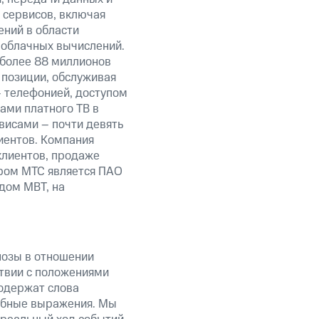
 сервисов, включая
ений в области
 облачных вычислений.
 более 88 миллионов
 позиции, обслуживая
 телефонией, доступом
ами платного ТВ в
висами – почти девять
иентов. Компания
клиентов, продаже
ром МТС является ПАО
дом MBT, на
нозы в отношении
твии с положениями
содержат слова
добные выражения. Мы