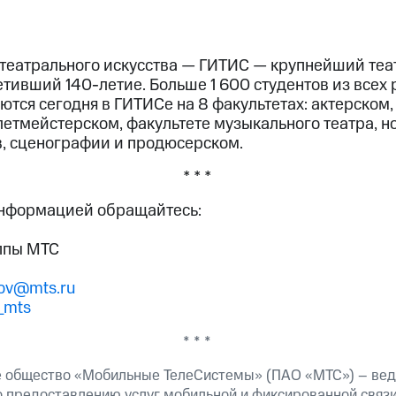
 театрального искусства — ГИТИС — крупнейший теа
тивший 140-летие. Больше 1 600 студентов из всех
ются сегодня в ГИТИСе на 8 факультетах: актерском
летмейстерском, факультете музыкального театра, 
в, сценографии и продюсерском.
* * *
информацией обращайтесь:
ппы МТС
tov@mts.ru
_mts
* * *
 общество «Мобильные ТелеСистемы» (ПАО «МТС») – вед
о предоставлению услуг мобильной и фиксированной связи