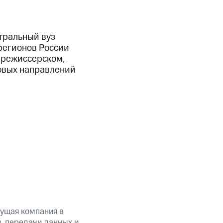
тральный вуз
 регионов России
, режиссерском,
новых направлений
ущая компания в
, передачи данных и