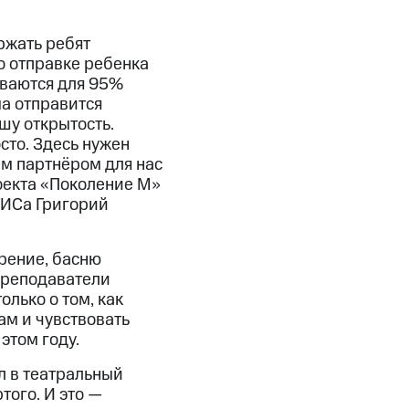
ржать ребят
о отправке ребенка
иваются для 95%
ма отправится
шу открытость.
сто. Здесь нужен
ым партнёром для нас
роекта «Поколение М»
ТИСа Григорий
рение, басню
преподаватели
лько о том, как
ам и чувствовать
этом году.
л в театральный
того. И это —