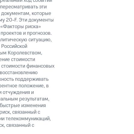
 реальный ход событий
 пересматривать эти
к документам, которые
у 20-F. Эти документы
 «Факторы риска»
проектов и прогнозов.
олитическую ситуацию,
 Российской
ым Королевством,
ение стоимости
и стоимости финансовых
 восстановлению
жность поддерживать
рентное положение, в
и отчуждения и
тальным результатам,
, быстрые изменения
риск, связанный с
ии телекоммуникаций,
ск, связанный с