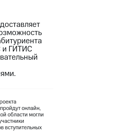
доставляет
возможность
абитуриента
С и ГИТИС
овательный
ями.
роекта
 пройдут онлайн,
кой области могли
участники
в вступительных