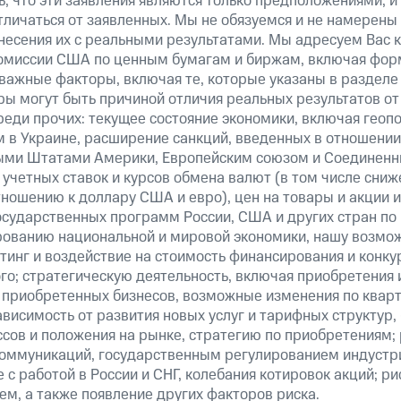
, что эти заявления являются только предположениями, и
тличаться от заявленных. Мы не обязуемся и не намерены
несения их с реальными результатами. Мы адресуем Вас 
омиссии США по ценным бумагам и биржам, включая форм
важные факторы, включая те, которые указаны в разделе
ы могут быть причиной отличия реальных результатов от 
реди прочих: текущее состояние экономики, включая геоп
м в Украине, расширение санкций, введенных в отношении
ми Штатами Америки, Европейским союзом и Соединенн
учетных ставок и курсов обмена валют (в том числе сниж
тношению к доллару США и евро), цен на товары и акции 
государственных программ России, США и других стран по
рованию национальной и мировой экономики, нашу возмо
инг и воздействие на стоимость финансирования и конку
го; стратегическую деятельность, включая приобретения 
 приобретенных бизнесов, возможные изменения по квар
ависимость от развития новых услуг и тарифных структур
сов и положения на рынке, стратегию по приобретениям; 
оммуникаций, государственным регулированием индустр
 с работой в России и СНГ, колебания котировок акций; ри
м, а также появление других факторов риска.