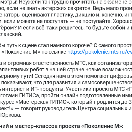
мэтры! Неужели так трудно прочитать на экзамене 
о, если не знать актерских секретов. Ведь мало прои
наторы оценивают пластику, дикцию и, конечно, инт
 если можете не поступать — не поступайте. Хорош
тёром? И если всё-таки решитесь, то будьте собой и 
славский.
обы путь к сцене стал намного короче? С самого про
С «Поколение М» по ссылке
https://pokolenie.mts.ru/e
 и огромная ответственность МТС, как организатор
алантливых ребят в нашей стране новые возможности
ьерному пути! Сегодня нам в этом помогают цифров
 показывают, что для развития и самосовершенство
ь интернет и ИТ-продукты. Участники проекта МТС «
агогами ГИТИСа, пройти онлайн подготовленные ими
нкурсе «Мастерская ГИТИС», который продлится до 3
оект!» — говорит руководитель Центра социальных 
 Юркова.
ий и мастер-классов проекта «Поколение М»: