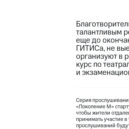
Благотворител
талантливым р
еще до оконча
ГИТИСа, не вы
организуют в 
курс по театр
и экзаменацио
Серия прослушиваний
«Поколение М» старту
чтобы жители отдале
принимать участие в
прослушиваний будут