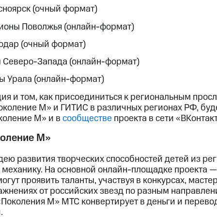
асноярск (очный формат)
гионы Поволжья (онлайн-формат)
снодар (очный формат)
ны Северо-Запада (онлайн-формат)
ны Урала (онлайн-формат)
я и том, как присоединиться к региональным про
околение М» и ГИТИС в различных регионах РФ, буд
коление М» и в
сообществе
проекта в сети «ВКонтакт
коление М»
дею развития творческих способностей детей из ре
 механику. На основной онлайн-площадке проекта 
могут проявить таланты, участвуя в конкурсах, масте
ажнениях от российских звезд по разным направлени
 «Поколения М» МТС конвертирует в деньги и перево
.