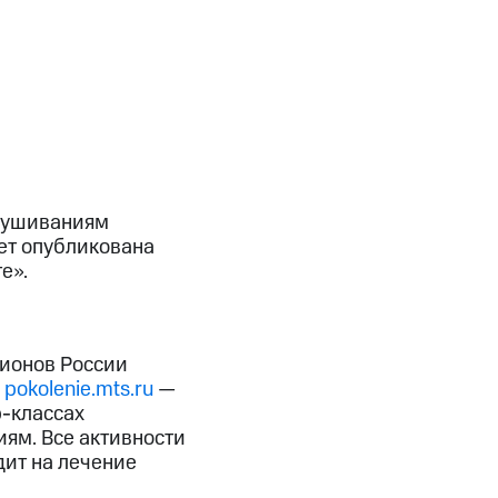
слушиваниям
ет опубликована
е».
гионов России
—
pokolenie.mts.ru
—
р-классах
ям. Все активности
дит на лечение