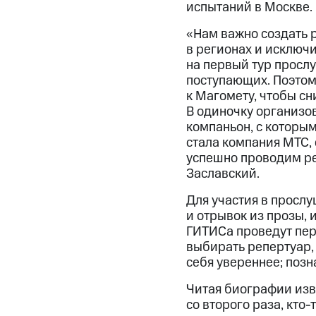
испытаний в Москве.
«Нам важно создать 
в регионах и исключ
на первый тур просл
поступающих. Поэтому
к Магомету, чтобы с
В одиночку организо
компаньон, с которы
стала компания МТС, 
успешно проводим ре
Заславский.
Для участия в просл
и отрывок из прозы,
ГИТИСа проведут пер
выбирать репертуар, 
себя увереннее; позн
Читая биографии изве
со второго раза, кто