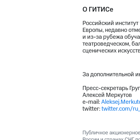
О ГИТИСе
Российский институт
Европы, недавно отме
и из-за рубежа обуча
театроведческом, ба
сценических искусст
За дополнительной 
Пресс-секретарь Гру
Алексей Меркутов
e-mail:
Aleksej.Merku
twitter:
twitter.com/ru
Публичное акционерное
России и странах СНГ п