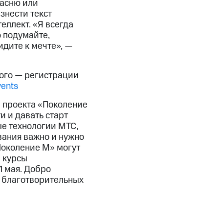
басню или
знести текст
еллект. «Я всегда
о подумайте,
идите к мечте», —
стого — регистрации
vents
а проекта «Поколение
 и давать старт
ые технологии МТС,
вания важно и нужно
Поколение М» могут
 курсы
1 мая. Добро
и благотворительных