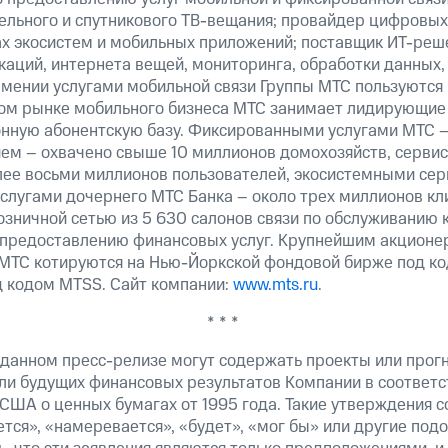
бельного и спутникового ТВ-вещания; провайдер цифровых
ах экосистем и мобильных приложений; поставщик ИТ-реш
аций, интернета вещей, мониторинга, обработки данных,
рмении услугами мобильной связи Группы МТС пользуются
ком рынке мобильного бизнеса МТС занимает лидирующие
ную абонентскую базу. Фиксированными услугами МТС –
ем – охвачено свыше 10 миллионов домохозяйств, сервис
лее восьми миллионов пользователей, экосистемными сер
услугами дочернего МТС Банка – около трех миллионов кл
озничной сетью из 5 630 салонов связи по обслуживанию 
 предоставлению финансовых услуг. Крупнейшим акционе
МТС котируются на Нью-Йоркской фондовой бирже под ко
д кодом MTSS. Сайт компании:
www.mts.ru
.
* * *
 данном пресс-релизе могут содержать проекты или прог
ли будущих финансовых результатов Компании в соответс
США о ценных бумагах от 1995 года. Такие утверждения 
тся», «намеревается», «будет», «мог бы» или другие по