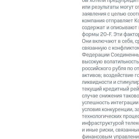
бы хотели предупредить
или результаты могут о
заявления с целью соот
компания отправляет К
содержат и описывают 
формы 20-F. Эти фактор
Они включают в себя, с
связанную с конфликто
Федерации Соединенны
высокую волатильность 
российского рубля по о
активов; воздействие 
ликвидности и стимули
текущий кредитный рейт
случае снижения таково
успешность интеграции
условия конкуренции, з
технологических процес
инфраструктурой телек
и иные риски, связанные
финансовым управление