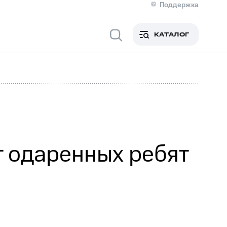
Поддержка
О МТС
я информация
Контакты
КАТАЛОГ
Медиа-центр
кты
Новости в регионе
Инвесторам и акционерам
ция акционерам
Документы
роль и аудит
Рынок акций
й
Описание
р
Реквизиты
Контакты
Устойчивое развитие
Комплаенс и деловая этика
На главную
т одаренных ребят