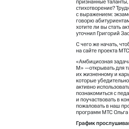
признанные таланты, 
стихотворение? Трудн
с выражением: экзаме
говорю абитуриентам,
хотите ли вы стать ак
уточнил Григорий За
С чего же начать, чт
на сайте проекта МТ
«Амбициозная задача
М» —открывать для т
их жизненному и кар
которые убедительно
активно использоват
познакомиться с пед
и поучаствовать в ко
пожаловать в наш пр
программ МТС Ольга
График прослушиван