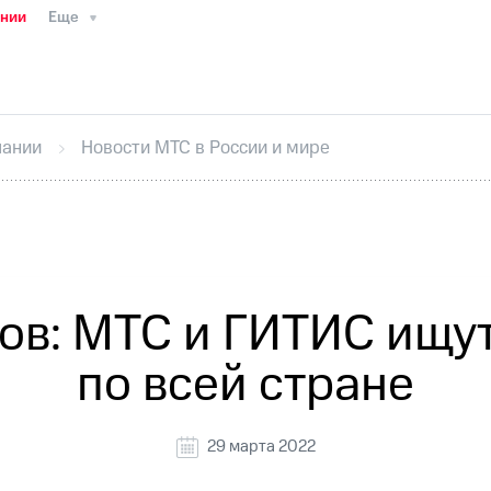
ании
Еще
ТС
Пресс-релизы
МТС о технологиях
ТС
История компании
Руководство региона
Правова
стижения
Интервью
Финансовая отчетность
Конта
пании
Новости МТС в России и мире
тивный секретарь
Раскрытие информации
Информа
ный кабинет акционера
Акционерный капитал
Конт
Порядок выкупа акций
Дивиденды
Рынок облигаци
 погашении именных облигаций
Другое
Регистрато
ов: МТС и ГИТИС ищу
по всей стране
29 марта 2022