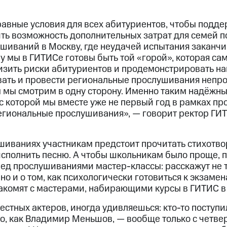
равные условия для всех абитуриентов, чтобы подде
ить возможность дополнительных затрат для семей п
ушиваний в Москву, где неудачей испытания заканч
 мы в ГИТИСе готовы быть той «горой», которая са
низить риски абитуриентов и продемонстрировать на
вать и провести региональные прослушивания непро
м мы смотрим в одну сторону. Именно таким надёжн
с которой мы вместе уже не первый год в рамках п
гиональные прослушивания», — говорит ректор ГИ
ушиваниях участникам предстоит прочитать стихотво
 исполнить песню. А чтобы школьникам было проще, 
ед прослушиваниями мастер-классы: расскажут не то
но и о том, как психологически готовиться к экзамен
акомят с мастерами, набирающими курсы в ГИТИС в 
стных актеров, иногда удивляешься: кто-то поступи
-то, как Владимир Меньшов, — вообще только с четвер