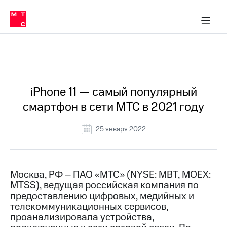
О
сторам и акционерам
Комплаенс и деловая этика
Устойчивое развитие
Медиа-центр
О МТС
О МТС
На главную
компании
О
компании
Стратегия
Стратегия
Все Новости
Карьера
в МТС
Карьера
в МТС
Пресс-
iPhone 11 — самый популярный
релизы
История
смартфон в сети МТС в 2021 году
компании
МТС
о технологиях
Руководство
25 января 2022
региона
Правовая
информация
Москва, РФ – ПАО «МТС» (NYSE: MBT, MOEX:
MTSS), ведущая российская компания по
Контакты
предоставлению цифровых, медийных и
телекоммуникационных сервисов,
Медиа-центр
Пресс-
проанализировала устройства,
релизы