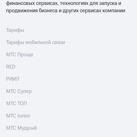
финансовых сервисах, технологиях для запуска и
выкупа
акций
продвижения бизнеса и других сервисах компании
Дивиденды
Рынок
облигаций
Тарифы
Описание
Тарифы мобильной связи
Еврооблигации-2023
Уведомление
МТС Проще
о
погашении
RED
именных
облигаций
РИИЛ
Другое
Регистратор
МТС Супер
Реквизиты
Контакты
МТС ТОП
йчивое развитие
и деловая этика
МТС Junior
На главную
МТС Мудрый