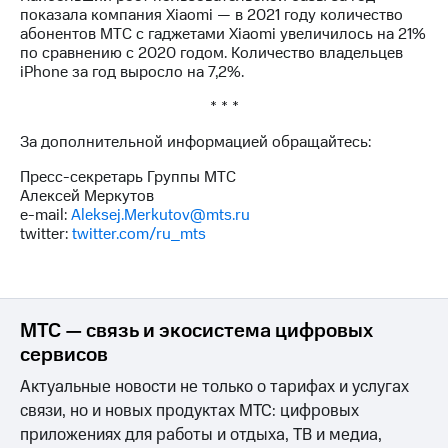
Раскрытие
показала компания Xiaomi — в 2021 году количество
информации
абонентов МТС с гаджетами Xiaomi увеличилось на 21%
Информация
по сравнению с 2020 годом. Количество владельцев
акционерам
iPhone за год выросло на 7,2%.
Документы
ПАО
* * *
"МТС"
Собрания
За дополнительной информацией обращайтесь:
акционеров
Личный
Пресс-секретарь Группы МТС
кабинет
Алексей Меркутов
акционера
e-mail:
Aleksej.Merkutov@mts.ru
Акционерный
twitter:
twitter.com/ru_mts
капитал
Контроль
и
аудит
Рынок
МТС — связь и экосистема цифровых
акций
сервисов
Описание
Актуальные новости не только о тарифах и услугах
Программа
связи, но и новых продуктах МТС: цифровых
приобретения
приложениях для работы и отдыха, ТВ и медиа,
Порядок