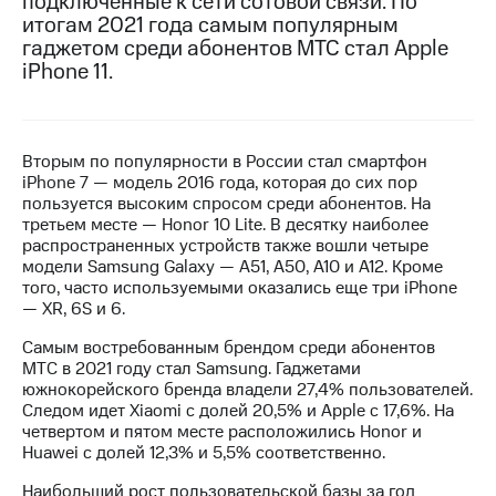
подключенные к сети сотовой связи. По
итогам 2021 года самым популярным
МТС
гаджетом среди абонентов МТС стал Apple
о технологиях
iPhone 11.
Достижения
Интервью
Вторым по популярности в России стал смартфон
iPhone 7 — модель 2016 года, которая до сих пор
Финансовая
пользуется высоким спросом среди абонентов. На
отчетность
третьем месте — Honor 10 Lite. В десятку наиболее
распространенных устройств также вошли четыре
Контакты
модели Samsung Galaxy — A51, A50, A10 и A12. Кроме
того, часто используемыми оказались еще три iPhone
Новости
— XR, 6S и 6.
в
регионе
Самым востребованным брендом среди абонентов
МТС в 2021 году стал Samsung. Гаджетами
м и акционерам
южнокорейского бренда владели 27,4% пользователей.
Корпоративное
Следом идет Xiaomi с долей 20,5% и Apple с 17,6%. На
управление
четвертом и пятом месте расположились Honor и
Huawei с долей 12,3% и 5,5% соответственно.
Корпоративный
секретарь
Наибольший рост пользовательской базы за год