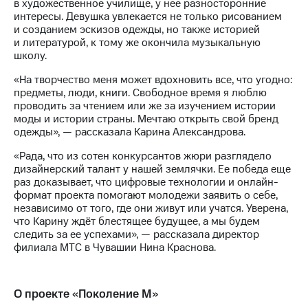
Раскрытие
в художественное училище, у нее разносторонние
информации
интересы. Девушка увлекается не только рисованием
Информация
и созданием эскизов одежды, но также историей
акционерам
и литературой, к тому же окончила музыкальную
Документы
школу.
ПАО
«На творчество меня может вдохновить все, что угодно:
"МТС"
предметы, люди, книги. Свободное время я люблю
Собрания
проводить за чтением или же за изучением истории
акционеров
моды и истории страны. Мечтаю открыть свой бренд
Личный
одежды», — рассказала Карина Александрова.
кабинет
акционера
«Рада, что из сотен конкурсантов жюри разглядело
Акционерный
дизайнерский талант у нашей землячки. Ее победа еще
капитал
раз доказывает, что цифровые технологии и онлайн-
Контроль
формат проекта помогают молодежи заявить о себе,
и
независимо от того, где они живут или учатся. Уверена,
аудит
что Карину ждёт блестящее будущее, а мы будем
Рынок
следить за ее успехами», — рассказала директор
акций
филиала МТС в Чувашии Нина Краснова.
Описание
Программа
приобретения
О проекте «Поколение М»
Порядок