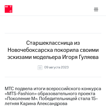
О
сторам и акционерам
Комплаенс и деловая этика
Устойчивое развитие
Медиа-центр
О МТС
О МТС
На главную
компании
О
компании
Стратегия
Стратегия
Все Новости
Карьера
в МТС
Карьера
в МТС
Пресс-
Старшеклассница из
релизы
История
Новочебоксарска покорила своими
компании
МТС
эскизами модельера Игоря Гуляева
о технологиях
Руководство
региона
09 августа 2023
Правовая
информация
Контакты
МТС подвела итоги всероссийского конкурса
«MTS-Fashion» образовательного проекта
Медиа-центр
«Поколение М». Победительницей стала 15-
Пресс-
летняя Карина Александрова
релизы