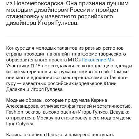
из Новочебоксарска. Она признана лучшим
молодым дизайнером России и пройдет
МТС
стажировку у известного российского
о технологиях
дизайнера Игоря Гуляева.
Достижения
Интервью
Конкурс для молодых талантов из разных регионов
Финансовая
страны проходил на онлайн-платформе творческого
отчетность
образовательного проекта МТС «
Поколение М
».
Участники 11-18 лет создавали свою коллекцию одежды
Контакты
из экоматериалов и загружали эскизы на сайт. Там же
они могли вдохновиться мастер-классами от fashion-
Новости
гуру — известных российских модельеров Юлии
в
Далакян и Игоря Гуляева.
регионе
Модные образы, которые придумала Карина
м и акционерам
Александрова, отличаются фантазией и эстетичностью.
Корпоративное
Fashion-эскизы высоко оценил Игорь Гуляев. Девушка
управление
отправится в Москву на стажировку в его модном доме
Igor Gulyaev.
Корпоративный
секретарь
Карина окончила 9 класс и намерена поступать