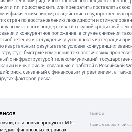
ияние решений ряда иностранных поставщиков товаров, ра
ия и т.п. приостановить или прекратить поставлять свою
м и физическим лицам; воздействие государственных пр
их стран по восстановлению ликвидности и стимулирова
нашу возможность поддерживать текущий кредитный рейти
вания и конкурентное положение, в случае снижения тако
 приобретения и отчуждения и успешность интеграции при
о квартальным результатам; условия конкуренции; зависи
 структур; быстрые изменения технологических процессов
анный с инфраструктурой телекоммуникаций, государстве
аций и иные риски, связанные с работой в Российской Ф
ций; риск, связанный с финансовым управлением, а также
ругих факторов риска.
рвисов
Тарифы
 связи, но и новых продуктах МТС:
Тарифы мобильной св
 медиа, финансовых сервисах,