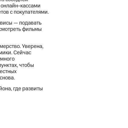
я онлайн-кассами
тов с покупателями.
рвисы — подавать
 смотреть фильмы
мерство. Уверена,
мики. Сейчас
умного
унктах, чтобы
местных
снова.
она, где развиты