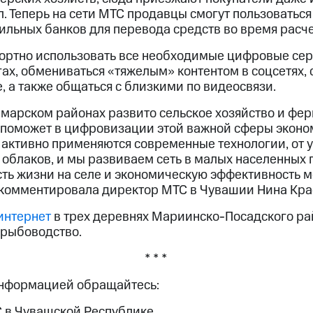
. Теперь на сети МТС продавцы смогут пользоватьс
льных банков для перевода средств во время расче
ортно использовать все необходимые цифровые се
гах, обмениваться «тяжелым» контентом в соцсетях,
, а также общаться с близкими по видеосвязи.
марском районах развито сельское хозяйство и фер
поможет в цифровизации этой важной сферы эконо
е активно применяются современные технологии, от 
облаков, и мы развиваем сеть в малых населенных п
ть жизни на селе и экономическую эффективность 
комментировала директор МТС в Чувашии Нина Кра
интернет
в трех деревнях Мариинско-Посадского рай
 рыбоводство.
* * *
информацией обращайтесь:
 в Чувашской Республике