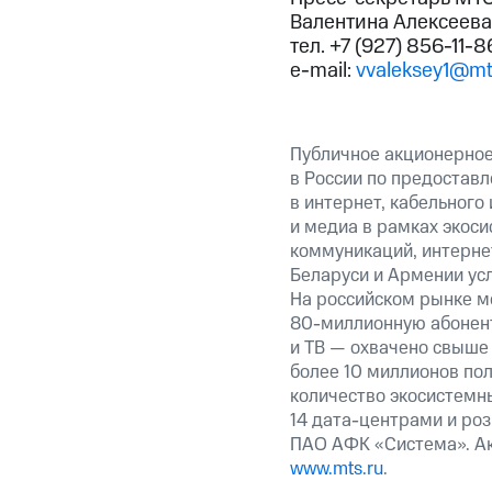
Валентина Алексеева
тел. +7 (927) 856-11-8
e-mail:
vvaleksey1@mt
Публичное акционерно
в России по предоставл
в интернет, кабельного
и медиа в рамках экос
коммуникаций, интернет
Беларуси и Армении ус
На российском рынке м
80-миллионную абонент
и ТВ — охвачено свыше 
более 10 миллионов пол
количество экосистемны
14 дата-центрами и ро
ПАО АФК «Система». Ак
www.mts.ru
.