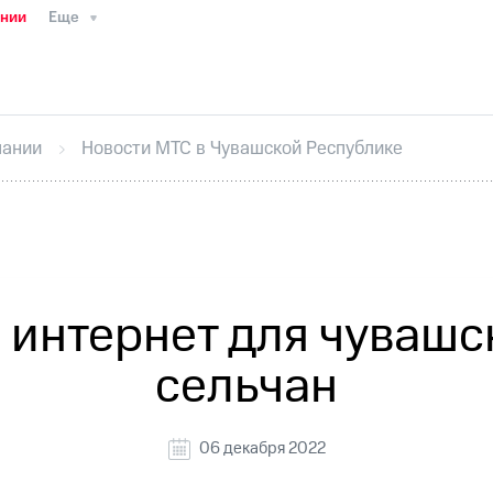
ании
Еще
ТС
Пресс-релизы
МТС о технологиях
ТС
История компании
Руководство региона
Правова
стижения
Интервью
Финансовая отчетность
Конта
пании
Новости МТС в Чувашской Республике
тивный секретарь
Раскрытие информации
Информа
ный кабинет акционера
Акционерный капитал
Конт
Порядок выкупа акций
Дивиденды
Рынок облигаци
 погашении именных облигаций
Другое
Регистрато
 интернет для чувашс
сельчан
06 декабря 2022