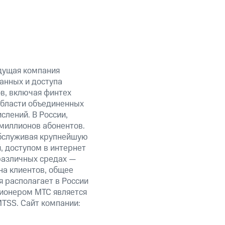
дущая компания
анных и доступа
ов, включая финтех
области объединенных
слений. В России,
миллионов абонентов.
обслуживая крупнейшую
 доступом в интернет
 различных средах —
на клиентов, общее
я располагает в России
ционером МТС является
TSS. Сайт компании: