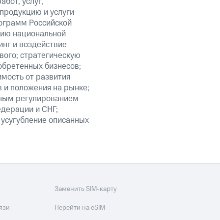
бот, услуг,
 продукцию и услуги
ограмм Российской
нию национальной
нг и воздействие
вого; стратегическую
обретенных бизнесов;
мость от развития
 и положения на рынке;
нным регулированием
едерации и СНГ;
 усугубление описанных
Заменить SIM-карту
язи
Перейти на eSIM