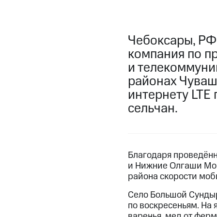
Чебоксары, РФ
компания по п
и телекоммуни
районах Чуваш
интернету LTE
сельчан.
Благодаря проведённ
и Нижние Олгаши Мор
района скорости моб
Село Большой Сундыр
по воскресеньям. На
варенья, мед от фер