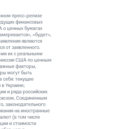
анном пресс-релизе
будущих финансовых
А о ценных бумагах
амеревается», «будет»,
заявления являются
я от заявленного.
ния их с реальными
омиссии США по ценным
важные факторы,
ры могут быть
в себя: текущее
 в Украине;
ии и ряда российских
союзом, Соединенным
о, законодательного
ования на иностранные
алют (в том числе
кции и стоимости