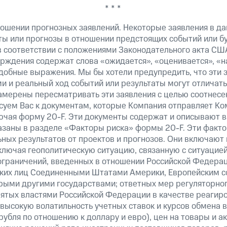
* * *
ошении прогнозных заявлений. Некоторые заявления в д
ты или прогнозы в отношении предстоящих событий или 
в соответствии с положениями Законодательного акта СШ
верждения содержат слова «ожидается», «оценивается», «н
добные выражения. Мы бы хотели предупредить, что эти 
 и реальный ход событий или результаты могут отличатьс
амерены пересматривать эти заявления с целью соотнесе
суем Вас к документам, которые Компания отправляет К
ючая форму 20-F. Эти документы содержат и описывают 
казаны в разделе «Факторы риска» формы 20-F. Эти факто
ных результатов от проектов и прогнозов. Они включают 
ключая геополитическую ситуацию, связанную с ситуацией
ограничений, введенных в отношении Российской Федерац
ских лиц Соединенными Штатами Америки, Европейским 
рыми другими государствами; ответных мер регуляторног
нятых властями Российской Федерации в качестве реагир
 высокую волатильность учетных ставок и курсов обмена в
рубля по отношению к доллару и евро), цен на товары и а