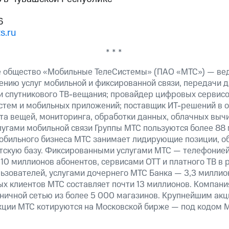
6
s.ru
* * *
е общество «Мобильные ТелеСистемы» (ПАО «МТС») — ве
ению услуг мобильной и фиксированной связи, передачи д
 и спутникового ТВ-вещания; провайдер цифровых сервис
истем и мобильных приложений; поставщик ИТ-решений в 
а вещей, мониторинга, обработки данных, облачных вычи
лугами мобильной связи Группы МТС пользуются более 88 
обильного бизнеса МТС занимает лидирующие позиции, 
скую базу. Фиксированными услугами МТС — телефонией,
10 миллионов абонентов, сервисами OTT и платного ТВ в
ьзователей, услугами дочернего МТС Банка — 3,3 миллио
х клиентов МТС составляет почти 13 миллионов. Компани
зничной сетью из более 5 000 магазинов. Крупнейшим ак
ции МТС котируются на Московской бирже — под кодом M