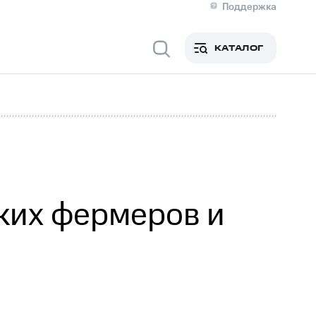
Поддержка
О МТС
я информация
Контакты
КАТАЛОГ
Медиа-центр
кты
Новости в регионе
Инвесторам и акционерам
ция акционерам
Документы
роль и аудит
Рынок акций
й
Описание
р
Реквизиты
Контакты
Устойчивое развитие
Комплаенс и деловая этика
На главную
ких фермеров и