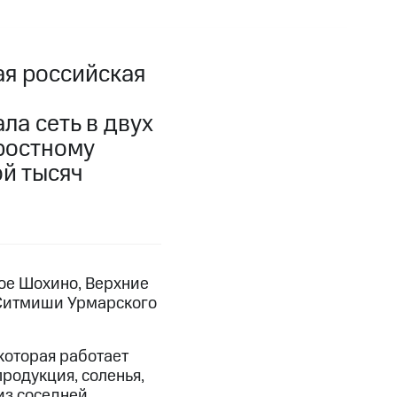
я российская
а сеть в двух
оростному
ой тысяч
ое Шохино, Верхние
 Ситмиши Урмарского
которая работает
родукция, соленья,
из соседней