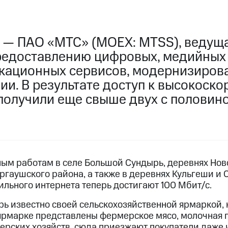
 — ПАО «МТС» (MOEX: MTSS), ведуща
редоставлению цифровых, медийных
кационных сервисов, модернизировал
ии. В результате доступ к высокоск
 получили еще свыше двух с половин
ым работам в селе Большой Сундырь, деревнях Нов
гаушского района, а также в деревнях Кульгеши и
ильного интернета теперь достигают 100 Мбит/с.
ь известно своей сельскохозяйственной ярмаркой, 
 ярмарке представлены фермерское мясо, молочная п
мерских хозяйств, сюда приезжают покупатели даже 