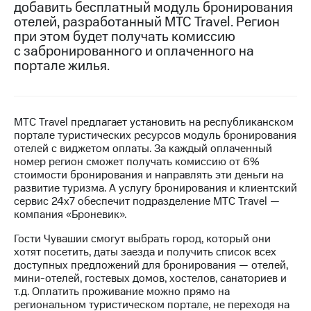
добавить бесплатный модуль бронирования
отелей, разработанный МТС Travel. Регион
МТС
при этом будет получать комиссию
о технологиях
с забронированного и оплаченного на
Достижения
портале жилья.
Интервью
Финансовая
МТС Travel предлагает установить на республиканском
отчетность
портале туристических ресурсов модуль бронирования
отелей с виджетом оплаты. За каждый оплаченный
Контакты
номер регион сможет получать комиссию от 6%
стоимости бронирования и направлять эти деньги на
Новости
развитие туризма. А услугу бронирования и клиентский
в
сервис 24х7 обеспечит подразделение МТС Travel —
регионе
компания «Броневик».
м и акционерам
Гости Чувашии смогут выбрать город, который они
Корпоративное
хотят посетить, даты заезда и получить список всех
управление
доступных предложений для бронирования — отелей,
мини-отелей, гостевых домов, хостелов, санаториев и
Корпоративный
т.д. Оплатить проживание можно прямо на
секретарь
региональном туристическом портале, не переходя на