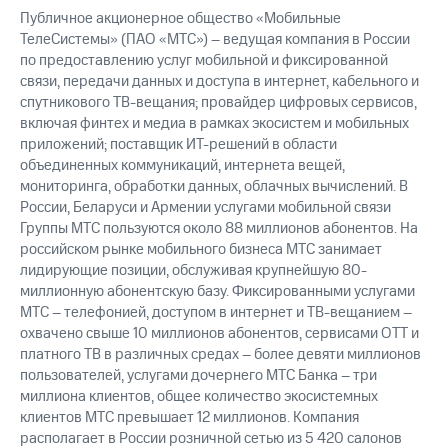
Публичное акционерное общество «Мобильные
ТелеСистемы» (ПАО «МТС») – ведущая компания в России
по предоставлению услуг мобильной и фиксированной
связи, передачи данных и доступа в интернет, кабельного и
спутникового ТВ-вещания; провайдер цифровых сервисов,
включая финтех и медиа в рамках экосистем и мобильных
приложений; поставщик ИТ-решений в области
объединенных коммуникаций, интернета вещей,
мониторинга, обработки данных, облачных вычислений. В
России, Беларуси и Армении услугами мобильной связи
Группы МТС пользуются около 88 миллионов абонентов. На
российском рынке мобильного бизнеса МТС занимает
лидирующие позиции, обслуживая крупнейшую 80-
миллионную абонентскую базу. Фиксированными услугами
МТС – телефонией, доступом в интернет и ТВ-вещанием –
охвачено свыше 10 миллионов абонентов, сервисами OTT и
платного ТВ в различных средах – более девяти миллионов
пользователей, услугами дочернего МТС Банка – три
миллиона клиентов, общее количество экосистемных
клиентов МТС превышает 12 миллионов. Компания
располагает в России розничной сетью из 5 420 салонов