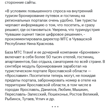
Раскрытие
сторонние сайты.
информации
Информация
«В условиях повышенного спроса на внутренний
акционерам
туризм бронирование путевок и гостиниц на
Документы
региональных порталах очень удобно. Там туристы
ПАО
черпают информацию о том, что посетить, и сразу
"МТС"
решают, где остановиться. Уверена, что туриндустрия
Собрания
Чувашии оценит такое цифровое решение», -
акционеров
прокомментировала директор МТС в Чувашской
Личный
Республике Нина Краснова.
кабинет
акционера
База МТС Travel и ее дочерней компании «Броневик»
Акционерный
включает в себя более 50 тысяч отелей, гостиниц,
капитал
апартаментов, баз отдыха, санаториев по всей стране. В
Контроль
сентябре модуль бронирования заработал на
и
туристическом портале Ярославской области —
аудит
«Ярославия». Посетители теперь могут, не покидая
Рынок
пределы портала, забронировать номер в отеле на
акций
территории Ярославской области, в том числе в
городах Ярославль, Данилов, Любим, Мышкин,
Описание
Переславль-Залесский, Пошехонье, Ростов Великий,
Программа
Рыбинск, Тутаев, Углич и др.
приобретения
* * *
Порядок