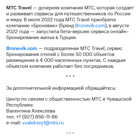
выкупа
МТС Travel
— дочерняя компания МТС, которая создает
акций
и развивает сервисы для путешественников по России
Дивиденды
и миру. В июле 2022 года МТС Travel приобрела
Рынок
компанию «Броневик» (бренд
Bronevik.com
), в августе
облигаций
2022 года — запустила бета-версию сервиса онлайн-
бронирование жилья в Турции.
Описание
Еврооблигации-2023
Bronevik.com
— подразделение МТС Travel, сервис
Уведомление
бронирования отелей с более 50 000 объектов
о
размещения в 4 000 населенных пунктах. С каждым
погашении
объектом компания работает без посредников.
именных
облигаций
* * *
Другое
За дополнительной информацией обращайтесь:
Регистратор
Реквизиты
Центр по связям с общественностью МТС в Чувашской
Контакты
Республике
Валентина Алексеева
йчивое развитие
тел. +7 (927)
856-11
-86
и деловая этика
e-mail:
vvaleksey1@mts.ru
На главную
* * *