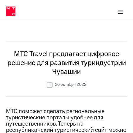
О
сторам и акционерам
Комплаенс и деловая этика
Устойчивое развитие
Медиа-центр
О МТС
О МТС
На главную
компании
О
компании
Стратегия
Стратегия
Все Новости
Карьера
в МТС
Карьера
в МТС
Пресс-
МТС Travel предлагает цифровое
релизы
История
решение для развития туриндустрии
компании
МТС
Чувашии
о технологиях
Руководство
региона
26 октября 2022
Правовая
информация
Контакты
МТС поможет сделать региональные
туристические порталы удобнее для
Медиа-центр
путешественников. Теперь на
Пресс-
республиканский туристический сайт можно
релизы