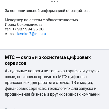
Раскрытие
* * *
информации
Информация
За дополнительной информацией обращайтесь:
акционерам
Документы
Менеджер по связям с общественностью
ПАО
Ирина Сокольникова
"МТС"
тел. +7 987 994 25 00
Собрания
e-mail:
iasokol7@mts.ru
акционеров
Личный
кабинет
акционера
Акционерный
МТС — связь и экосистема цифровых
капитал
сервисов
Контроль
и
Актуальные новости не только о тарифах и услугах
аудит
связи, но и новых продуктах МТС: цифровых
Рынок
приложениях для работы и отдыха, ТВ и медиа,
акций
финансовых сервисах, технологиях для запуска и
Описание
продвижения бизнеса и других сервисах компании
Программа
приобретения
Порядок