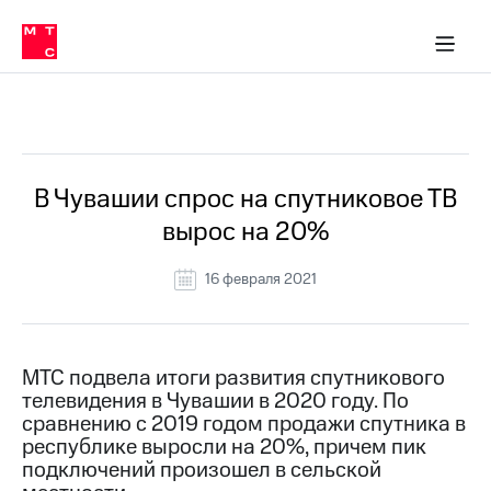
О
сторам и акционерам
Комплаенс и деловая этика
Устойчивое развитие
Медиа-центр
О МТС
О МТС
На главную
компании
О
компании
Стратегия
Стратегия
Все Новости
Карьера
в МТС
Карьера
в МТС
Пресс-
В Чувашии спрос на спутниковое ТВ
релизы
История
вырос на 20%
компании
МТС
о технологиях
Руководство
16 февраля 2021
региона
Правовая
информация
МТС подвела итоги развития спутникового
телевидения в Чувашии в 2020 году. По
Контакты
сравнению с 2019 годом продажи спутника в
республике выросли на 20%, причем пик
Медиа-центр
Пресс-
подключений произошел в сельской
релизы