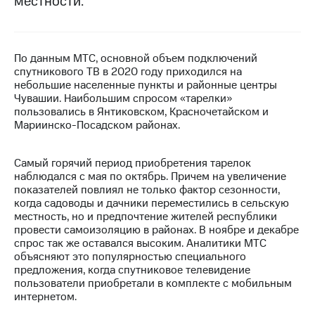
местности.
МТС
о технологиях
По данным МТС, основной объем подключений
Достижения
спутникового ТВ в 2020 году приходился на
небольшие населенные пункты и районные центры
Интервью
Чувашии. Наибольшим спросом «тарелки»
пользовались в Янтиковском, Красночетайском и
Финансовая
Мариинско-Посадском районах.
отчетность
Контакты
Самый горячий период приобретения тарелок
наблюдался с мая по октябрь. Причем на увеличение
Новости
показателей повлиял не только фактор сезонности,
в
когда садоводы и дачники переместились в сельскую
регионе
местность, но и предпочтение жителей республики
провести самоизоляцию в районах. В ноябре и декабре
м и акционерам
спрос так же оставался высоким. Аналитики МТС
Корпоративное
объясняют это популярностью специального
управление
предложения, когда спутниковое телевидение
пользователи приобретали в комплекте с мобильным
Корпоративный
интернетом.
секретарь