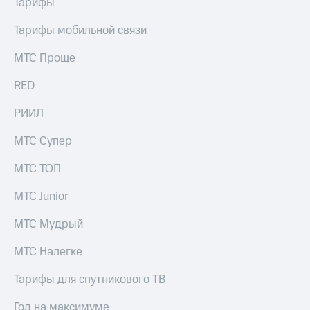
Тарифы
выкупа
акций
Тарифы мобильной связи
Дивиденды
Рынок
МТС Проще
облигаций
RED
Описание
Еврооблигации-2023
РИИЛ
Уведомление
о
погашении
МТС Супер
именных
облигаций
МТС ТОП
Другое
МТС Junior
Регистратор
Реквизиты
МТС Мудрый
Контакты
йчивое развитие
МТС Налегке
и деловая этика
На главную
Тарифы для спутникового ТВ
Год на максимуме