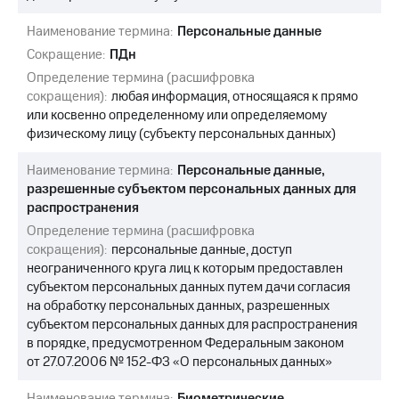
выкупа
акций
Наименование термина:
Персональные данные
Дивиденды
Сокращение:
ПДн
Рынок
Определение термина (расшифровка
облигаций
сокращения):
любая информация, относящаяся к прямо
Описание
или косвенно определенному или определяемому
Еврооблигации-2023
физическому лицу (субъекту персональных данных)
Уведомление
о
Наименование термина:
Персональные данные,
погашении
разрешенные субъектом персональных данных для
именных
распространения
облигаций
Другое
Определение термина (расшифровка
сокращения):
персональные данные, доступ
Регистратор
неограниченного круга лиц к которым предоставлен
Реквизиты
субъектом персональных данных путем дачи согласия
Контакты
на обработку персональных данных, разрешенных
йчивое развитие
субъектом персональных данных для распространения
и деловая этика
в порядке, предусмотренном Федеральным законом
На главную
от 27.07.2006 № 152-ФЗ «О персональных данных»
Наименование термина:
Биометрические