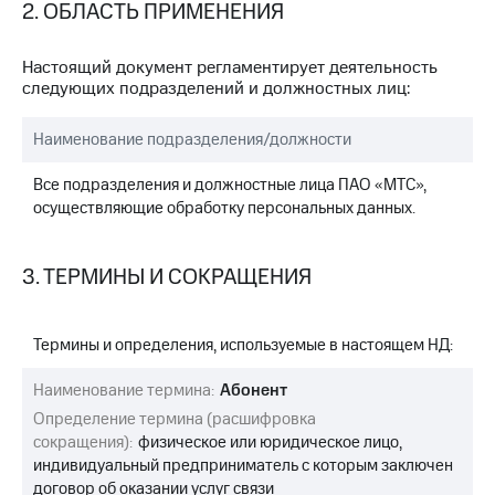
Раскрытие
2. ОБЛАСТЬ ПРИМЕНЕНИЯ
информации
Информация
Настоящий документ регламентирует деятельность
акционерам
следующих подразделений и должностных лиц:
Документы
ПАО
"МТС"
Наименование подразделения/должности
Собрания
акционеров
Все подразделения и должностные лица ПАО «МТС»,
Личный
осуществляющие обработку персональных данных.
кабинет
акционера
Акционерный
3. ТЕРМИНЫ И СОКРАЩЕНИЯ
капитал
Контроль
и
аудит
Термины и определения, используемые в настоящем НД:
Рынок
акций
Наименование термина:
Абонент
Определение термина (расшифровка
Описание
сокращения):
физическое или юридическое лицо,
Программа
индивидуальный предприниматель с которым заключен
приобретения
Порядок
договор об оказании услуг связи