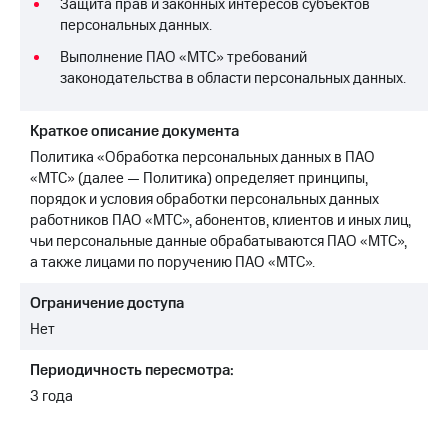
Защита прав и законных интересов субъектов
персональных данных.
МТС
о технологиях
Выполнение ПАО «МТС» требований
законодательства в области персональных данных.
Достижения
Интервью
Краткое описание документа
Политика «Обработка персональных данных в ПАО
Финансовая
«МТС» (далее — Политика) определяет принципы,
отчетность
порядок и условия обработки персональных данных
работников ПАО «МТС», абонентов, клиентов и иных лиц,
Контакты
чьи персональные данные обрабатываются ПАО «МТС»,
Новости
а также лицами по поручению ПАО «МТС».
в
регионе
Ограничение доступа
Нет
м и акционерам
Корпоративное
Периодичность пересмотра:
управление
3 года
Корпоративный
секретарь