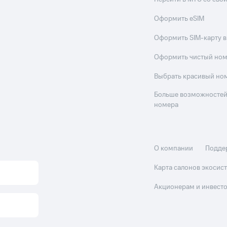
Оформить eSIM
Оформить SIM-карту в
Оформить чистый но
Выбрать красивый но
Больше возможностей
номера
О компании
Подде
Карта салонов экоси
Акционерам и инвест