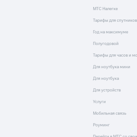
МТС Налегке
Тарифы для спутников
Год на максимуме
Полугодовой
Тарифы для часов и м
Для ноутбука мини
Для ноутбука
Для устройств
Услуги
Мобильная связь
Роуминг
Перейти в МТС со св