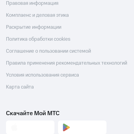
Правовая информация
Пополнить
номер
Комплаенс и деловая этика
МТС
Раскрытие информации
Настройки
автоплатежа
Политика обработки cookies
Пополнить
Соглашение о пользовании системой
номер
другого
Правила применения рекомендательных технологий
оператора
Условия использования сервиса
Оплата
интернета
Карта сайта
и
ТВ
Переводы
с
Скачайте Мой МТС
телефона
на карту
МТС Pay