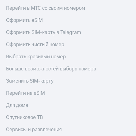
Акции
Покупка
Перейти в МТС со своим номером
полисов
Приложения
онлайн
Оформить eSIM
КИОН
Скидка 30%
на связь
Оформить SIM-карту в Telegram
КИОН
Музыка
С картой
Оформить чистый номер
МТС
КИОН
Деньги
Строки
Выбрать красивый номер
МТС
Накопления
Live
Больше возможностей выбора номера
Откладывайте
Гудок
Заменить SIM-карту
деньги
и получайте
Мой
доход 15%
Перейти на eSIM
МТС
Акции
Условия
Для дома
Все
пополнения
приложения
Спутниковое ТВ
Финансы
Скидка
Инвестиции
30%
Сервисы и развлечения
на связь