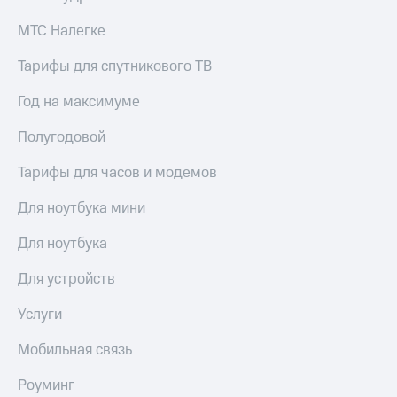
общие
подписки
КИОН
МТС Налегке
и услуги,
Музыка
доступ
Тарифы для спутникового ТВ
к геолокации
КИОН
Кино,
Строки
Год на максимуме
музыка,
книги
Live
Полугодовой
и не
только
Гудок
Тарифы для часов и модемов
Безопасность
Мой
Для ноутбука мини
МТС
Финансы
Для ноутбука
Все
Детям
приложения
и родителям
Для устройств
Инвестиции
Здоровье
Услуги
и фитнес
Получайте
доход
Мобильная связь
Приложения
онлайн
от МТС
Страхование
Роуминг