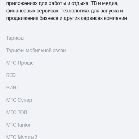
приложениях для работы и отдыха, ТВ и медиа,
Спутниковое
Скидка
ТВ
на тарифы,
финансовых сервисах, технологиях для запуска и
общие
продвижения бизнеса и других сервисах компании
Услуги
подписки
и услуги,
Поддержка
доступ
Тарифы
к геолокации
Сертификаты
висы и подписки
Тарифы мобильной связи
МТС
безопасности
Premium
МТС Проще
Всё
Подписка
под
на гигабайты
RED
рукой
интернета,
в Мой МТС
фильмы,
РИИЛ
музыка
Посмотрите,
и многое
МТС Супер
что
другое
полезного
Семейная
МТС ТОП
есть
группа
в нашем
МТС Junior
приложении
Скидка
на тарифы,
КИОН
МТС Мудрый