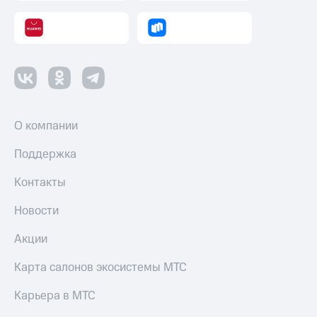
Оплата
по QR-
коду
за границей
тернет-магазин
Смартфоны
О компании
Наушники
и
Поддержка
колонки
Контакты
Умные
часы
Новости
и
трекеры
Акции
Умный
Карта салонов экосистемы МТС
дом
Карьера в МТС
Планшеты