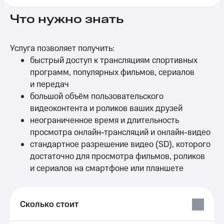
на связь
Что нужно знать
Роуминг
Тарифы
RED,
Семейная
РИИЛ
Услуга позволяет получить:
группа
и МТС
быстрый доступ к трансляциям спортивных
Супер
программ, популярных фильмов, сериалов
Заказать
дешевле
SIM-
и передач
при
карту
оплате
большой объём пользовательского
с карты
видеоконтента и роликов ваших друзей
Оформить
МТС
неограниченное время и длительность
eSIM
Деньги
просмотра онлайн-трансляций и онлайн-видео
SIM-
Спутниковое ТВ
стандартное разрешение видео (SD), которого
карта
достаточно для просмотра фильмов, роликов
для
Выберите
и сериалов на смартфоне или планшете
иностранцев
и подключите
ТВ
Оформить
с выгодным
чистый
тарифом
Сколько стоит
номер
Интернет,