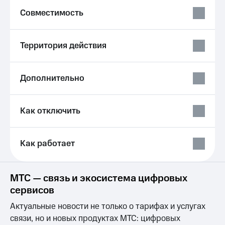
Выбрать
ТВ и телефон
красивый
Совместимость
для дома
номер
Личный
Заменить
кабинет
Территория действия
SIM-
спутникового
карту
ТВ
Скачать
Дополнительно
Перейти
приложение
на
Мой
eSIM
МТС
МТС
Как отключить
Для дома
Premium
Спутниковое ТВ
Выберите
Подписка
Как работает
и подключите
на гигабайты
ТВ
интернета,
с выгодным
фильмы,
тарифом
музыка
МТС — связь и экосистема цифровых
и многое
сервисов
Интернет,
другое
ТВ и телефон
Семейная
Актуальные новости не только о тарифах и услугах
для дома
группа
связи, но и новых продуктах МТС: цифровых