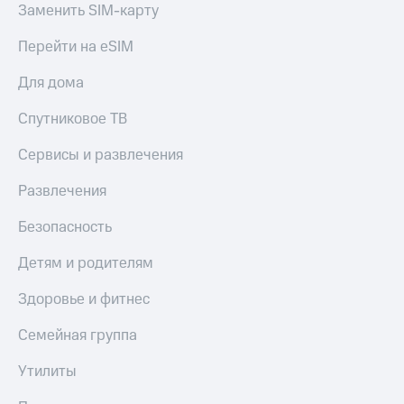
Семейная
Заменить SIM-карту
группа
Спутниковое
Перейти на eSIM
Скидка
ТВ
на тарифы,
Для дома
общие
Услуги
подписки
Спутниковое ТВ
и услуги,
Поддержка
доступ
Сервисы и развлечения
к геолокации
висы и подписки
МТС
Сертификаты
Развлечения
Premium
безопасности
Безопасность
Подписка
Всё
на гигабайты
под
Детям и родителям
интернета,
рукой
фильмы,
музыка
в Мой МТС
Здоровье и фитнес
и многое
другое
Семейная группа
Посмотрите,
что
Семейная
полезного
Утилиты
группа
есть