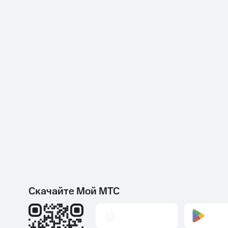
Смартфоны
Наушники и колонки
Умн
Скидка 30% на связь
Тарифы RED, РИИЛ и МТС Супер дешев
Обзоры товаров
Скидки до 40%
на смартфоны
при покупке со связью МТС
Скачайте Мой МТС