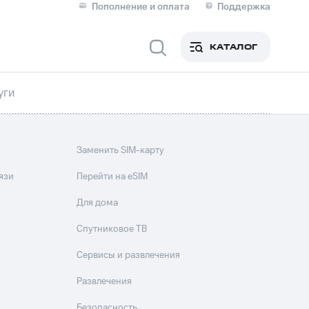
Пополнение и оплата
Поддержка
Скидка 30% на связь
Личные кабинеты
КАТАЛОГ
Мобильная связь
уги
IM-карта для иностранцев
M
Для дома
Заменить SIM-карту
язи
Перейти на eSIM
Для дома
Спутниковое ТВ
Сервисы и подписки
Сервисы и развлечения
Развлечения
Безопасность