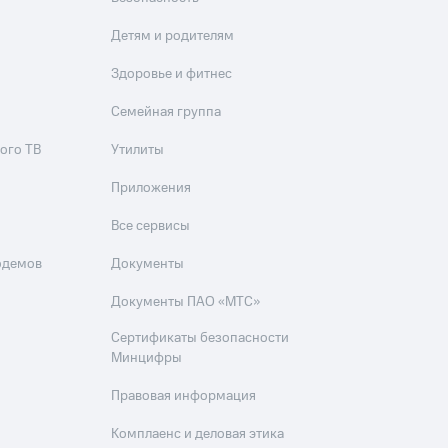
Детям и родителям
фитнес
Приложения от МТС
Здоровье и фитнес
Приложения
Семейная группа
Финансы
ого ТВ
Утилиты
Приложения
Все сервисы
одемов
Документы
Документы ПАО «МТС»
Сертификаты безопасности
Минцифры
угого оператора
Оплата
Правовая информация
Комплаенс и деловая этика
Интернет-магазин