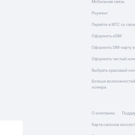
ые часы и трекеры
Умный дом
Планшеты
Акции и 
Мобильная связь
Роуминг
ле при оплате с карты МТС Деньги
Перейти в МТС со св
Оформить eSIM
Оформить SIM-карту в
Оформить чистый но
Выбрать красивый но
Больше возможностей
номера
О компании
Подде
Карта салонов экоси