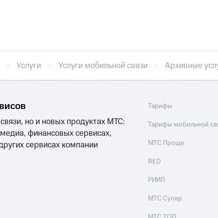
никовое ТВ
МТС Деньги
е Мой МТС
Акции
Услуги
Услуги мобильной связи
Архивные усл
йная группа
Заказать SIM-карту
Оформить eSIM
S
асивый номер
Заменить SIM-карту
Перейти на eSI
ле при оплате с карты МТС Деньги
рвисов
Тарифы
ым тарифом
ым тарифом
 связи, но и новых продуктах МТС:
Тарифы мобильной св
 медиа, финансовых сервисах,
МТС Проще
 других сервисах компании
RED
чать приложение Мой МТС
РИИЛ
ильмы, музыка и многое другое
ильмы, музыка и многое другое
МТС Супер
МТС ТОП