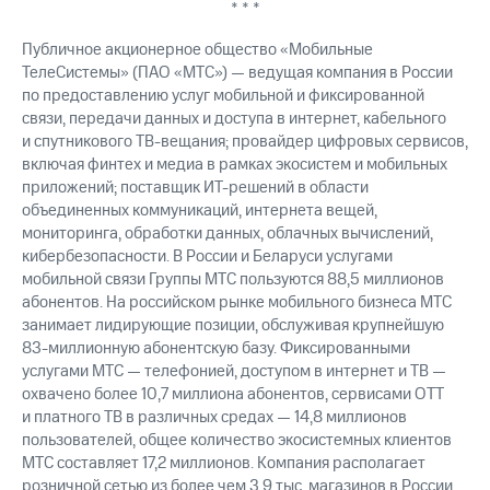
* * *
выкупа
акций
Публичное акционерное общество «Мобильные
Дивиденды
ТелеСистемы» (ПАО «МТС») — ведущая компания в России
Рынок
облигаций
по предоставлению услуг мобильной и фиксированной
связи, передачи данных и доступа в интернет, кабельного
Описание
и спутникового ТВ-вещания; провайдер цифровых сервисов,
Еврооблигации-2023
включая финтех и медиа в рамках экосистем и мобильных
Уведомление
приложений; поставщик ИТ-решений в области
о
объединенных коммуникаций, интернета вещей,
погашении
мониторинга, обработки данных, облачных вычислений,
именных
кибербезопасности. В России и Беларуси услугами
облигаций
мобильной связи Группы МТС пользуются 88,5 миллионов
Другое
абонентов. На российском рынке мобильного бизнеса МТС
Регистратор
занимает лидирующие позиции, обслуживая крупнейшую
Реквизиты
83-миллионную абонентскую базу. Фиксированными
Контакты
услугами МТС — телефонией, доступом в интернет и ТВ —
йчивое развитие
охвачено более 10,7 миллиона абонентов, сервисами OTT
и деловая этика
и платного ТВ в различных средах — 14,8 миллионов
На главную
пользователей, общее количество экосистемных клиентов
МТС составляет 17,2 миллионов. Компания располагает
розничной сетью из более чем 3,9 тыс. магазинов в России.