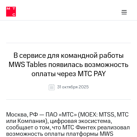
О
сторам и акционерам
Комплаенс и деловая этика
Устойчивое развитие
Медиа-центр
О МТС
О МТС
На главную
компании
О
компании
Стратегия
Стратегия
Все Новости
Карьера
в МТС
Карьера
в МТС
Пресс-
В сервисе для командной работы
релизы
История
MWS Tables появилась возможность
компании
МТС
оплаты через МТС PAY
о технологиях
Руководство
региона
31 октября 2025
Правовая
информация
Контакты
Москва, РФ — ПАО «МТС» (MOEX: MTSS, МТС
или Компания), цифровая экосистема,
Медиа-центр
сообщает о том, что МТС Финтех реализовал
Пресс-
возможность оплаты платформы MWS
релизы