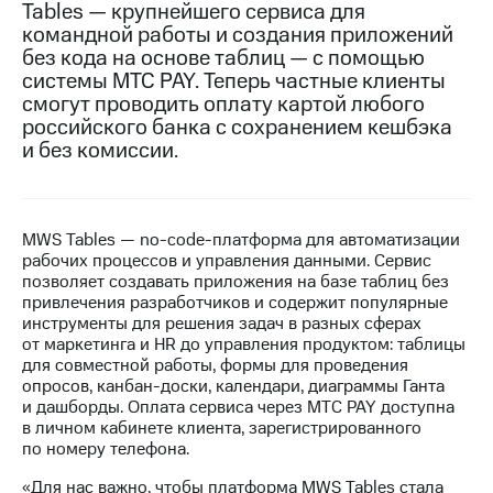
Tables — крупнейшего сервиса для
командной работы и создания приложений
МТС
без кода на основе таблиц — с помощью
о технологиях
системы МТС PAY. Теперь частные клиенты
Достижения
смогут проводить оплату картой любого
российского банка с сохранением кешбэка
Интервью
и без комиссии.
Финансовая
отчетность
MWS Tables — no-code-платформа для автоматизации
Контакты
рабочих процессов и управления данными. Сервис
позволяет создавать приложения на базе таблиц без
Новости
привлечения разработчиков и содержит популярные
в
инструменты для решения задач в разных сферах
регионе
от маркетинга и HR до управления продуктом: таблицы
для совместной работы, формы для проведения
м и акционерам
опросов, канбан-доски, календари, диаграммы Ганта
Корпоративное
и дашборды. Оплата сервиса через МТС PAY доступна
управление
в личном кабинете клиента, зарегистрированного
по номеру телефона.
Корпоративный
секретарь
«Для нас важно, чтобы платформа MWS Tables стала