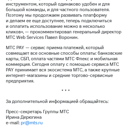
Раскрытие
инструментом, который одинаково удобен и для
информации
большой команды, и для частного пользователя.
Информация
Поэтому мы продолжаем развивать платформу
акционерам
и делаем ее еще доступнее, теперь подключиться
Документы
и оплатить использование можно в несколько
ПАО
кликов», — прокомментировал генеральный директор
"МТС"
МТС Web Services Павел Воронин.
Собрания
акционеров
МТС PAY — сервис приема платежей, который
Личный
совмещает все основные способы оплаты: банковские
кабинет
карты, СБП, оплата частями МТС Флекс и мобильная
акционера
коммерция. Сегодня оплату с помощью сервиса МТС
Акционерный
PAY принимает вся экосистема МТС, а также крупные
капитал
интернет-магазины и средние торгово-сервисные
Контроль
предприятия.
и
аудит
* * *
Рынок
акций
За дополнительной информацией обращайтесь:
Пресс-секретарь Группы МТС
Описание
Ирина Дерюгина
Программа
e-mail:
pr@mts.ru
приобретения
Порядок